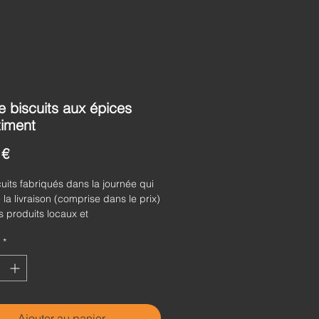
e biscuits aux épices
timent
Prix
 €
uits fabriqués dans la journée qui
la livraison (comprise dans le prix)
 produits locaux et
irement en bio. Biscuits sablé aux
*
t sucre brun...parfumé à la fleur de
ozo.
n boîte cautionnée 7€)
g)
Ajouter au panier