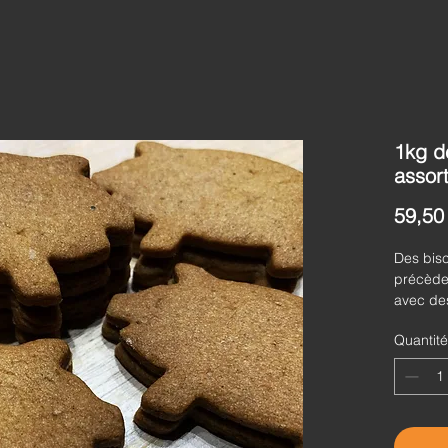
1kg d
assor
59,50
Des bisc
précède 
avec des
majorita
Quantité
épices e
sel de G
(livré e
(52,5€/k