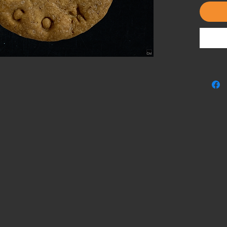
entendu
artisanal
(1,75€/p