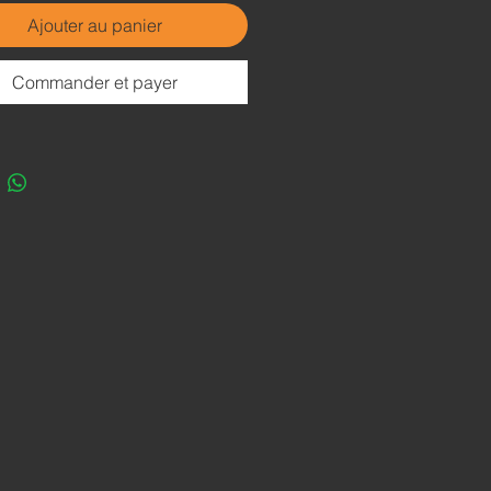
 mais aussi par le côté 100%
Ajouter au panier
 et hyper qualitatif du produit.
 - 70€/kg)
Commander et payer