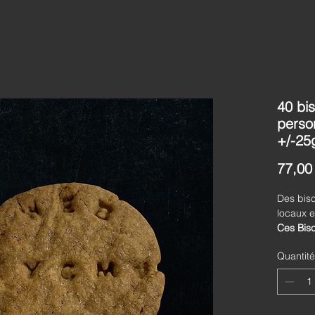
40 bi
perso
+/-25
77,00
Des bisc
locaux e
Ces Bisc
Gozo son
Quantité
La quali
de 40 pi
Le produ
vos conv