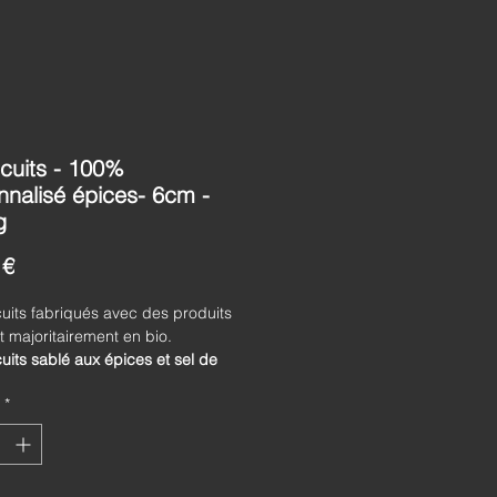
scuits - 100%
nnalisé épices- 6cm -
g
Prix
 €
uits fabriqués avec des produits
t majoritairement en bio.
uits sablé aux épices et sel de
t personnalisés avec votre texte
*
té pure et le goût... vendu par unité
èces (livré en boîte cautionnée 7€)
it idéal pour marquer l'esprit de
ives par la personnalisation bien