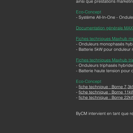
ainsi que prestations marketin
Eco-Concept
- Système All-In-One - Ondule
Documentation générale MA
Fiches techniques Maxhub 
- Onduleurs monophasés hyb
- Batterie 5kW pour onduleu
Fiches techniques Maxhub tr
- Onduleurs triphasés hybri
- Batterie haute tension pour 
Eco-Concept
-
fiche technique : Borne 7,3
-
fiche technique : Borne 11k
-
fiche technique : Borne 22k
ByCM intervient en tant que r