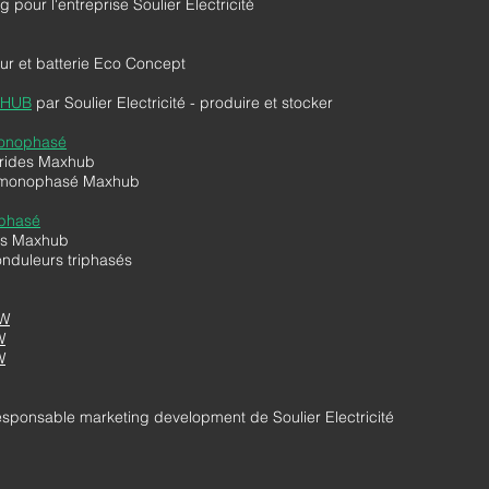
g pour l'entreprise Soulier Electricité
ur et batterie Eco Concept
XHUB
par Soulier Electricité - produire et stocker
monophasé
rides Maxhub
r monophasé Maxhub
iphasé
des Maxhub
onduleurs triphasés
kW
W
W
esponsable marketing development de Soulier Electricité